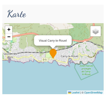
Karte
+
−
Visual Carry-le-Rouet
Leaflet
|
©
OpenStreetMap