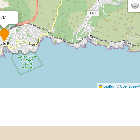
st'M
Leaflet
|
©
OpenStreet