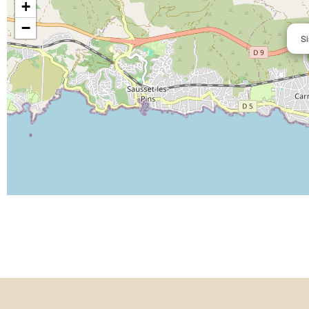
+
−
Si