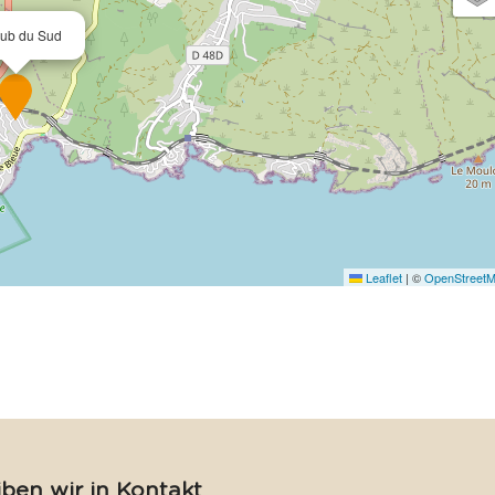
lub du Sud
Leaflet
|
©
OpenStreet
iben wir in Kontakt