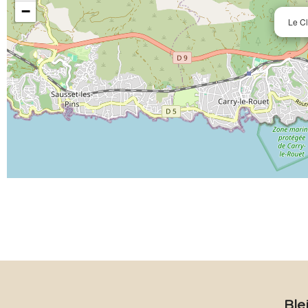
−
Le C
Ble