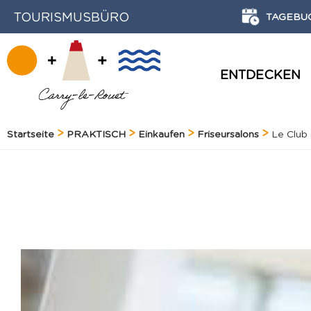
TOURISMUSBÜRO
TAGEBU
ENTDECKEN
GESCHICHTE UND ERBE
Startseite
PRAKTISCH
Einkaufen
Friseursalons
Le Club