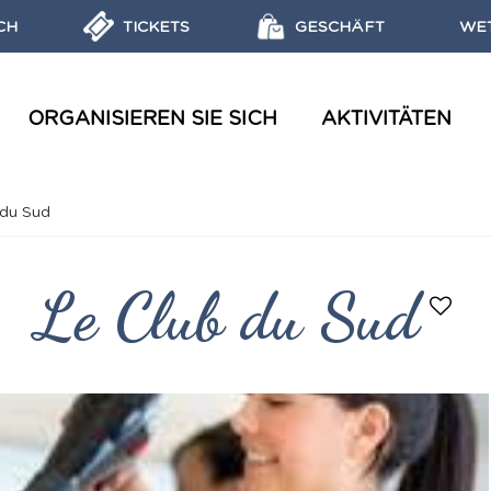
CH
TICKETS
GESCHÄFT
WE
ORGANISIEREN SIE SICH
AKTIVITÄTEN
AQUATISCHE BESUCHE UND WORKSHOPS
ZIELE, MISSIONEN UND LABELS DES MARINE PARKS
BROSCHÜREN, REISEFÜHRER, PLÄNE
ENTDECKEN SIE DIE MEERESSCHUTZGEBIETE
 du Sud
Le Club du Sud