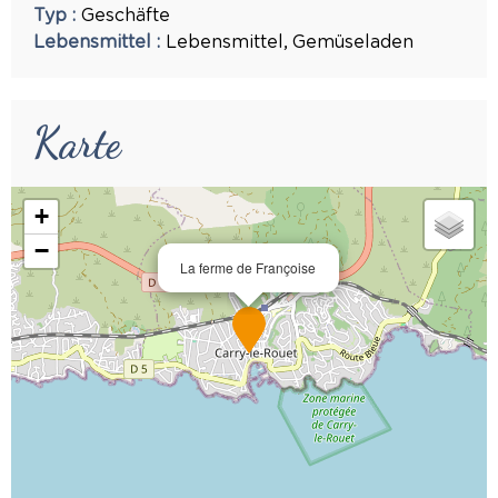
Typ
:
Geschäfte
Lebensmittel
:
Lebensmittel
Gemüseladen
Karte
+
−
La ferme de Françoise