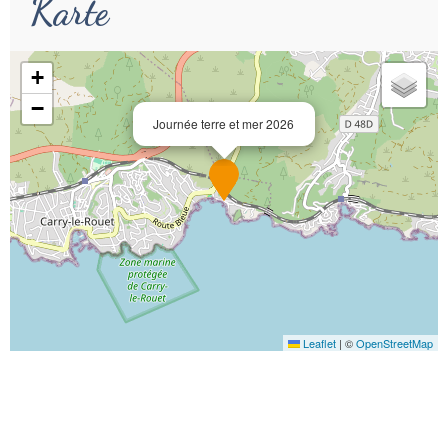
Karte
+
−
Journée terre et mer 2026
Leaflet
|
©
OpenStreetMap