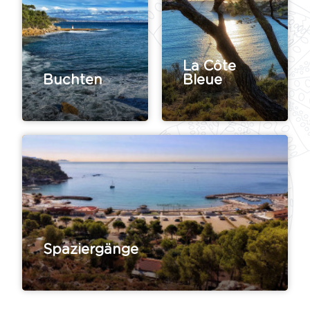
La Côte
Buchten
Bleue
Spaziergänge