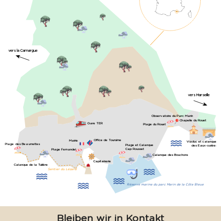
vers la Camargue
vers Marseille
Observatoire du Parc Marin
Chapelle du Rouet
Gare TER
Plage du Rouet
Office de Toursime
Mairie
Viaduc et calanque
Plage des Beaumettes
Plage et Calanque
des Eaux-salées
Cap Rousset
Plage Fernandel
Calanque des Bouchons
Capitainerie
Calanque de la Tuilière
Sentier du Lézard
Réserve marine du parc Marin de la Côte Bleue
Bleiben wir in Kontakt