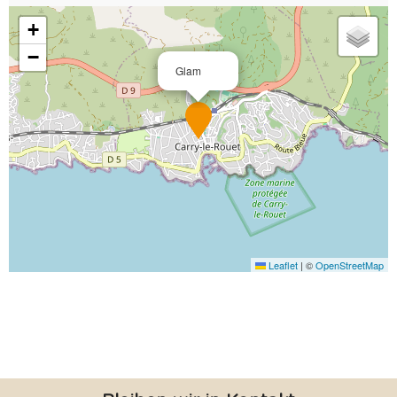
+
−
Glam
Leaflet
|
©
OpenStreetMap