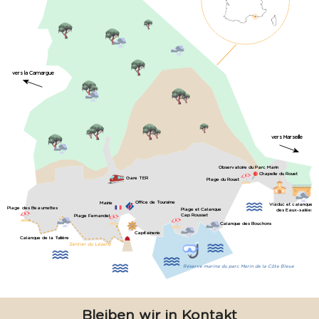
vers la Camargue
vers Marseille
Observatoire du Parc Marin
Chapelle du Rouet
Gare TER
Plage du Rouet
Office de Toursime
Mairie
Viaduc et calanque
Plage des Beaumettes
Plage et Calanque
des Eaux-salées
Cap Rousset
Plage Fernandel
Calanque des Bouchons
Capitainerie
Calanque de la Tuilière
Sentier du Lézard
Réserve marine du parc Marin de la Côte Bleue
Bleiben wir in Kontakt