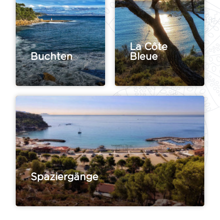
La Côte
Buchten
Bleue
Spaziergänge