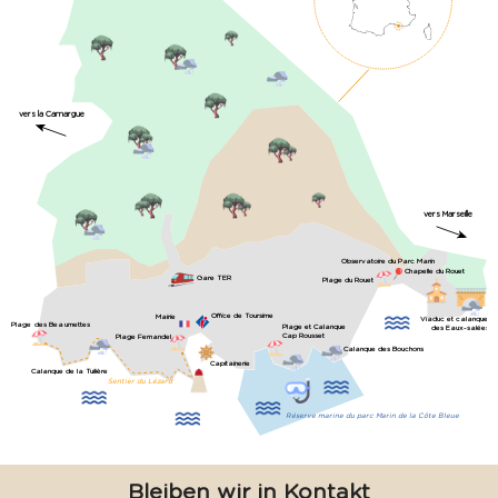
vers la Camargue
vers Marseille
Observatoire du Parc Marin
Chapelle du Rouet
Gare TER
Plage du Rouet
Office de Toursime
Mairie
Viaduc et calanque
Plage des Beaumettes
Plage et Calanque
des Eaux-salées
Cap Rousset
Plage Fernandel
Calanque des Bouchons
Capitainerie
Calanque de la Tuilière
Sentier du Lézard
Réserve marine du parc Marin de la Côte Bleue
Bleiben wir in Kontakt