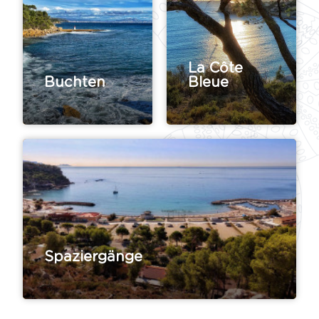
La Côte
Buchten
Bleue
Spaziergänge