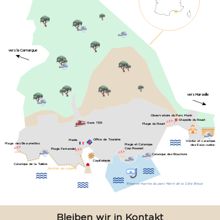
vers la Camargue
vers Marseille
Observatoire du Parc Marin
Chapelle du Rouet
Gare TER
Plage du Rouet
Office de Toursime
Mairie
Viaduc et calanque
Plage des Beaumettes
Plage et Calanque
des Eaux-salées
Cap Rousset
Plage Fernandel
Calanque des Bouchons
Capitainerie
Calanque de la Tuilière
Sentier du Lézard
Réserve marine du parc Marin de la Côte Bleue
Bleiben wir in Kontakt