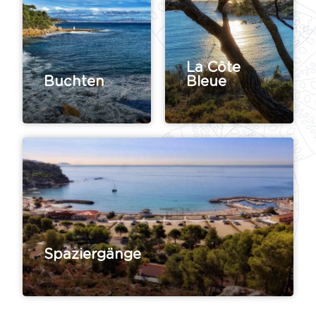
La Côte
Buchten
Bleue
Spaziergänge