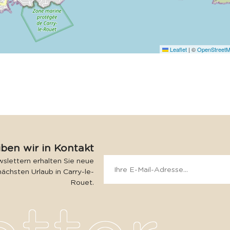
Leaflet
|
©
OpenStreet
iben wir in Kontakt
slettern erhalten Sie neue
nächsten Urlaub in Carry-le-
Rouet.