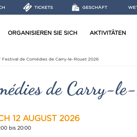
CH
TICKETS
GESCHÄFT
WE
ORGANISIEREN SIE SICH
AKTIVITÄTEN
AQUATISCHE BESUCHE UND WORKSHOPS
ZIELE, MISSIONEN UND LABELS DES MARINE PARKS
BROSCHÜREN, REISEFÜHRER, PLÄNE
ENTDECKEN SIE DIE MEERESSCHUTZGEBIETE
Festival de Comédies de Carry-le-Rouet 2026
omédies de Carry-l
H 12 AUGUST 2026
:00 bis 20:00