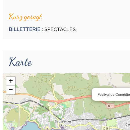
Kurz gesagt
BILLETTERIE
:
SPECTACLES
Karte
+
−
Festival de Comédie