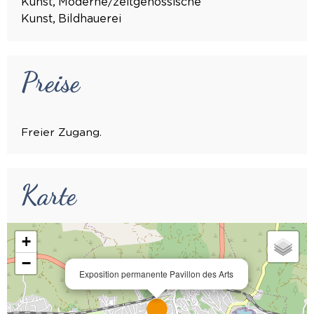
Kunst
Moderne/zeitgenössische
Kunst
Bildhauerei
Preise
Freier Zugang.
Karte
+
−
Exposition permanente Pavillon des Arts